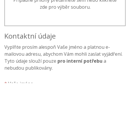
Případné přílohy přetáhněte sem nebo klikněte
zde pro výběr souboru.
Kontaktní údaje
Vyplňte prosím alespoň Vaše jméno a platnou e-
mailovou adresu, abychom Vám mohli zaslat vyjádření.
Tyto údaje slouží pouze
pro interní potřebu
a
nebudou publikovány.
*
Vaše jméno
*
Vaše e-mailová adresa