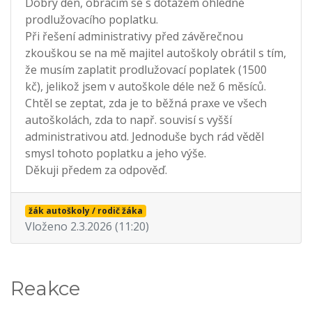
Dobrý den, obracím se s dotazem ohledně
prodlužovacího poplatku.
Při řešení administrativy před závěrečnou
zkouškou se na mě majitel autoškoly obrátil s tím,
že musím zaplatit prodlužovací poplatek (1500
kč), jelikož jsem v autoškole déle než 6 měsíců.
Chtěl se zeptat, zda je to běžná praxe ve všech
autoškolách, zda to např. souvisí s vyšší
administrativou atd. Jednoduše bych rád věděl
smysl tohoto poplatku a jeho výše.
Děkuji předem za odpověď.
žák autoškoly / rodič žáka
Vloženo 2.3.2026 (11:20)
Reakce